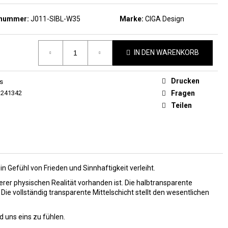
AUTOMATIC
KELETON WRISTWATCH
lnummer:
J011-SIBL-W35
Marke:
CIGA Design
IN DEN WARENKORB
Drucken
s
1241342
Fragen
Teilen
n Gefühl von Frieden und Sinnhaftigkeit verleiht.
serer physischen Realität vorhanden ist. Die halbtransparente
Die vollständig transparente Mittelschicht stellt den wesentlichen
 uns eins zu fühlen.