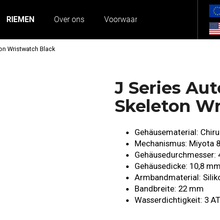
RIEMEN
Over ons
Voorwaarden
Contact
on Wristwatch Black
Was suchen Sie?
J Series Au
SUCHEN
Skeleton Wr
Gehäusematerial: Chiru
Wir empfehlen
Mechanismus: Miyota 
Gehäusedurchmesser:
Gehäusedicke: 10,8 m
Armbandmaterial: Siliko
Bandbreite: 22 mm
Wasserdichtigkeit: 3 A