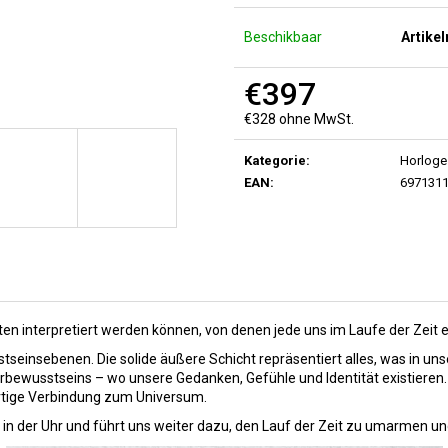
Z SERIES DLC AUTOMATIC MECHANICAL
FULL HOLLOW 
SKELETON WRISTWATCH BLACK
MECHANICAL S
SILVER
Beschikbaar
Artike
€223
€142
€397
€328 ohne MwSt.
Verkaufspreis:
Kategorie
:
Horloge
EAN
:
697131
ten interpretiert werden können, von denen jede uns im Laufe der Zeit ei
sstseinsebenen. Die solide äußere Schicht repräsentiert alles, was in un
erbewusstseins – wo unsere Gedanken, Gefühle und Identität existieren. 
wärtige Verbindung zum Universum.
n der Uhr und führt uns weiter dazu, den Lauf der Zeit zu umarmen und