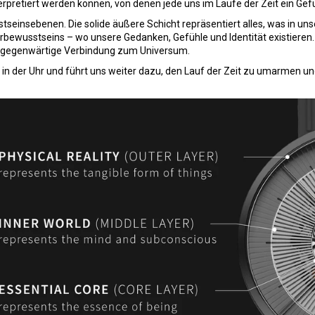
nterpretiert werden können, von denen jede uns im Laufe der Zeit ein Gef
sstseinsebenen. Die solide äußere Schicht repräsentiert alles, was in un
erbewusstseins – wo unsere Gedanken, Gefühle und Identität existieren. 
 allgegenwärtige Verbindung zum Universum.
n der Uhr und führt uns weiter dazu, den Lauf der Zeit zu umarmen und