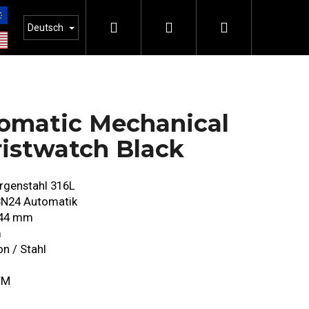
Suchen
Login
Warenkorb
Deutsch
tomatic Mechanical
istwatch Black
rgenstahl 316L
8N24 Automatik
 44 mm
m
n / Stahl
Folgende
TM