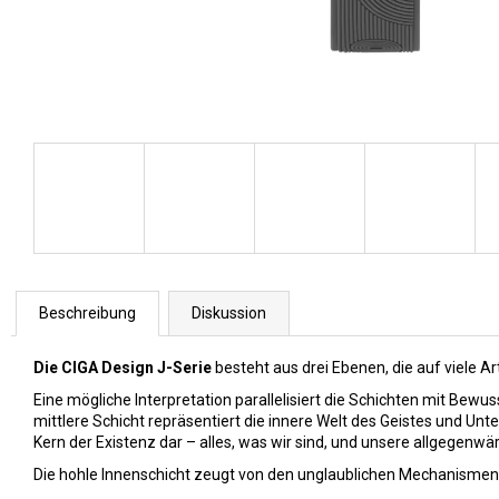
Z-SERIES TITANIUM AUTOMATIC
MECHANICAL SKELETON WRISTWATCH
ORANGE
€336
Beschreibung
Diskussion
Die CIGA Design J-Serie
besteht aus drei Ebenen, die auf viele Ar
Eine mögliche Interpretation parallelisiert die Schichten mit Bewu
mittlere Schicht repräsentiert die innere Welt des Geistes und Unt
Kern der Existenz dar – alles, was wir sind, und unsere allgegen
Die hohle Innenschicht zeugt von den unglaublichen Mechanismen i